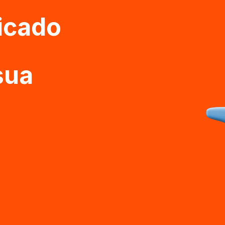
icado
sua